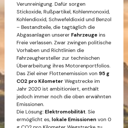
Verunreinigung. Dafür sorgen
Stickoxide, Rußpartikel, Kohlenmonoxid,
Kohlendioxid, Schwefeldioxid und Benzol
– Bestandteile, die tagtäglich die
Abgasanlagen unserer
Fahrzeuge
ins
Freie verlassen. Zwar zwingen politische
Vorhaben und Richtlinien die
Fahrzeughersteller zur technischen
Überarbeitung ihres Motorenportfolios.
Das Ziel einer Flottenemission von
95 g
CO2 pro Kilometer
Wegstrecke im
Jahr 2020 ist ambitioniert, enthält
jedoch immer noch die oben erwähnten
Emissionen.
Die Lösung:
Elektromobilität
. Sie
ermöglicht es,
lokale Emissionen
von 0
g CO2 pro Kilometer Wegstrecke zu