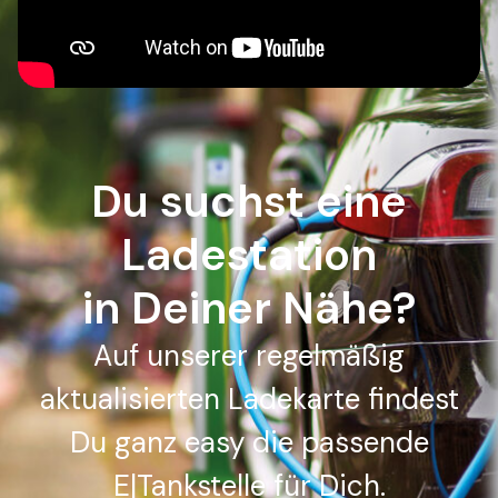
Du suchst eine
Ladestation
in Deiner Nähe?
Auf unserer regelmäßig
aktualisierten Ladekarte findest
Du ganz easy die passende
E|Tankstelle für Dich.