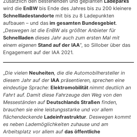
Zusätzlich den bestehenden und geplanten
Ladeparks
wird die
EnBW
bis Ende des Jahres bis zu 200 kleinere
Schnellladestandorte
mit bis zu 8 Ladepunkten
aufbauen – und das
im gesamten Bundesgebiet
.
„
Deswegen ist die EnBW als größter Anbieter für
Schnellladen
dieses Jahr auch zum ersten Mal mit
einem eigenen
Stand auf der IAA
“, so Sillober über das
Engagement auf der IAA 2021.
„
Die vielen
Neuheiten
, die die Automobilhersteller in
diesem Jahr auf der
IAA
präsentieren, sprechen eine
eindeutige Sprache:
Elektromobilität
nimmt deutlich an
Fahrt auf. Damit diese Fahrzeuge den Weg von den
Messeständen auf
Deutschlands Straßen
finden,
brauchen sie eine leistungsstarke und vor allem
flächendeckende
Ladeinfrastruktur
. Deswegen kommt
es neben Lademöglichkeiten zuhause und am
Arbeitsplatz vor allem auf
das öffentliche