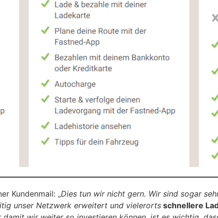
ner Kundenmail: „
Dies tun wir nicht gern. Wir sind sogar seh
itig unser Netzwerk erweitert und vielerorts
schnellere La
amit wir weiter so investieren können, ist es wichtig, das