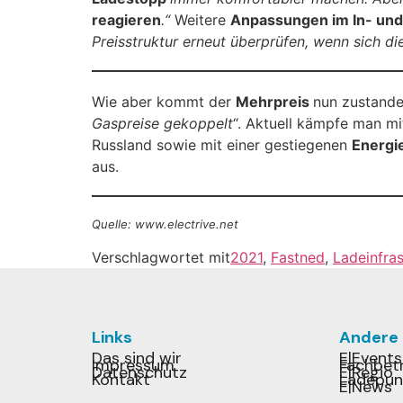
reagieren
.“
Weitere
Anpassungen im In- und
Preisstruktur erneut überprüfen, wenn sich die
Wie aber kommt der
Mehrpreis
nun zustande
Gaspreise gekoppelt
“. Aktuell kämpfe man m
Russland sowie mit einer gestiegenen
Energi
aus.
Quelle: www.electrive.net
Verschlagwortet mit
2021
,
Fastned
,
Ladeinfras
Links
Andere
Das sind wir
E|Events
Impressum
Fachbetr
Datenschutz
E|Regio
Kontakt
Ladepun
E|News