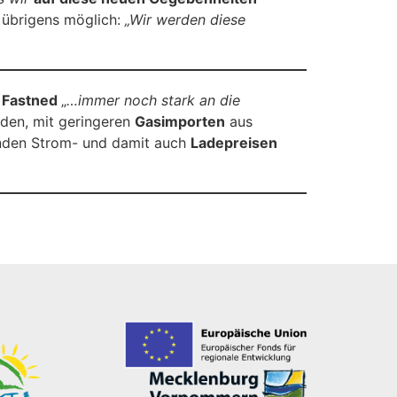
 übrigens möglich:
„Wir werden diese
f
Fastned
„
…immer noch stark an die
nden, mit geringeren
Gasimporten
aus
genden Strom- und damit auch
Ladepreisen