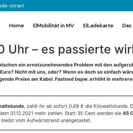
nde voran!
Home
E|Mobilität in MV
E|Ladekarte
Das 
0 Uhr – es passierte wi
Deutschen ein ernstzunehmendes Problem mit den aufgeruf
i Euro? Nicht mit uns, oder? Wenn es doch so einfach wär
eigende Preise am Kabel. Fastned bspw. erhöht in mehrer
owattstunde
, zahlt ihr ab sofort 0,69 € die Kilowattstunde. D
dem 01.12.2021 mehr zahlen. Statt 35 Cent werden sie
45 C
 bleibt vom Aufwärtstrend unangetastet.