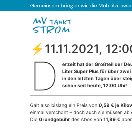
Gemeinsam bringen wir die Mobilitätswe
⚡11.11.2021, 12:0
D
erzeit hat der Großteil der 
Liter Super Plus für über zwe
in den letzten Tagen über st
schon seit heute, 12:00 Uhr!
Galt also bislang ein Preis von
0,59 € je Kil
einmal verschont – doch auch sie müssen ab 
Die
Grundgebühr
des Abos von
11,99 €
aber