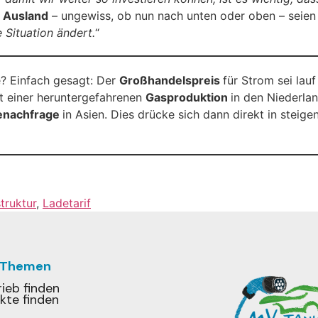
 Ausland
– ungewiss, ob nun nach unten oder oben – seien
 Situation ändert.
“
? Einfach gesagt: Der
Großhandelspreis
für Strom sei lau
it einer heruntergefahrenen
Gasproduktion
in den Niederla
enachfrage
in Asien. Dies drücke sich dann direkt in stei
truktur
,
Ladetarif
 Themen
ieb finden
kte finden