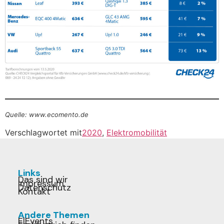
Quelle: www.ecomento.de
Verschlagwortet mit
2020
,
Elektromobilität
Links
Das sind wir
Impressum
Datenschutz
Kontakt
Andere Themen
E|Events