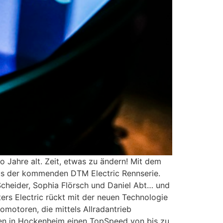
 Jahre alt. Zeit, etwas zu ändern! Mit dem
us der kommenden DTM Electric Rennserie.
Scheider, Sophia Flörsch und Daniel Abt… und
ers Electric rückt mit der neuen Technologie
omotoren, die mittels Allradantrieb
den in Hockenheim einen TopSpeed von bis zu