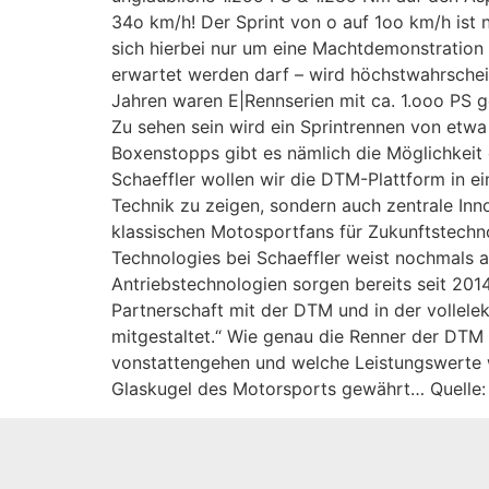
34o km/h! Der Sprint von o auf 1oo km/h ist 
sich hierbei nur um eine Machtdemonstration
erwartet werden darf – wird höchstwahrschein
Jahren waren E|Rennserien mit ca. 1.ooo PS ge
Zu sehen sein wird ein Sprintrennen von etwa
Boxenstopps gibt es nämlich die Möglichkeit
Schaeffler wollen wir die DTM-Plattform in ei
Technik zu zeigen, sondern auch zentrale Inn
klassischen Motosportfans für Zukunftstechn
Technologies bei Schaeffler weist nochmals a
Antriebstechnologien sorgen bereits seit 201
Partnerschaft mit der DTM und in der vollelek
mitgestaltet.“ Wie genau die Renner der DTM
vonstattengehen und welche Leistungswerte w
Glaskugel des Motorsports gewährt… Quelle