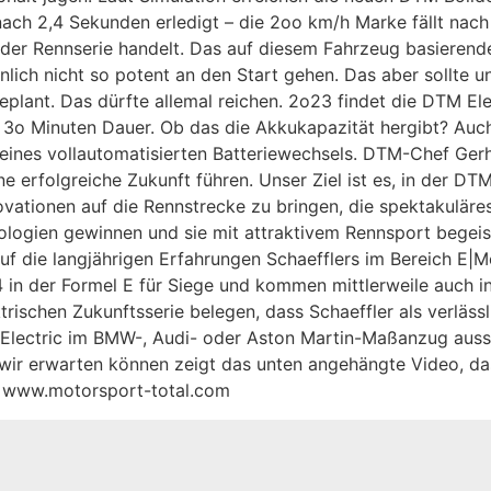
nach 2,4 Sekunden erledigt – die 2oo km/h Marke fällt nach
 der Rennserie handelt. Das auf diesem Fahrzeug basierend
lich nicht so potent an den Start gehen. Das aber sollte u
plant. Das dürfte allemal reichen. 2o23 findet die DTM Ele
 3o Minuten Dauer. Ob das die Akkukapazität hergibt? Auch
 eines vollautomatisierten Batteriewechsels. DTM-Chef Ger
ne erfolgreiche Zukunft führen. Unser Ziel ist es, in der DT
ovationen auf die Rennstrecke zu bringen, die spektakuläre
ologien gewinnen und sie mit attraktivem Rennsport begeis
uf die langjährigen Erfahrungen Schaefflers im Bereich E|M
4 in der Formel E für Siege und kommen mittlerweile auch i
trischen Zukunftsserie belegen, dass Schaeffler als verläss
 Electric im BMW-, Audi- oder Aston Martin-Maßanzug auss
ir erwarten können zeigt das unten angehängte Video, das
: www.motorsport-total.com