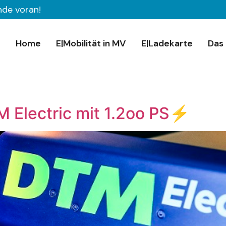
nde voran!
Home
E|Mobilität in MV
E|Ladekarte
Das 
lectric mit 1.2oo PS⚡