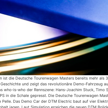
n ist die Deutsche Tourenwagen Masters bereits mehr als 3o
M Geschichte und zeigt das revolutionäre Demo-Fahrzeug a
e das who-is-who der Rennszene: Hans-Joachim Stuck, Timo 
-PS in die Schale gepresst. Die Deutsche Tourenwagen Mast
 Pelle. Das Demo Car der DTM Electric baut auf vier Elektr
phalt jagen. Laut Simulation erreichen die neuen DTM Boli