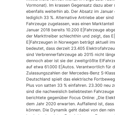
Vormonat). Im krassen Gegensatz dazu aber st
ebenfalls weiterhin ab. Der Absatz im Janua
lediglich 33 %. Alternative Antriebe aber si
Fahrzeuge zugelassen, was einen Marktanteil 
Januar 2018 bereits 10.200 E|Fahrzeuge abge
der Markttreiber schlechthin und zeigt, das E
E|Fahrzeugen in Norwegen beträgt aktuell im
bedeutet, dass derzeit 23.405 Elektrofahrze
sind Verbrennerfahrzeuge ab 2015 nicht läng
dennoch aber ist sie der zweitgrößte ElFahrz
auf etwa 61.000 E|Autos. Verantwortlich für 
Zulassungszahlen der Mercedes-Benz S-Klasse 
Deutschland spielt das elektrische Fortbeweg
Plus von satten 33 % einfahren. 23.300 neu 
sind die nachweislich beliebtesten Fahrzeug
berichtete gegenüber Focus Online: „Die Elek
dem Jahr 2020 erwarten. Auffallend ist, das
können. Die Dynamik geht dabei von den rein