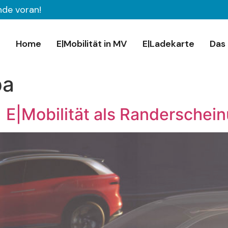
nde voran!
Home
E|Mobilität in MV
E|Ladekarte
Das 
pa
E|Mobilität als Randersche