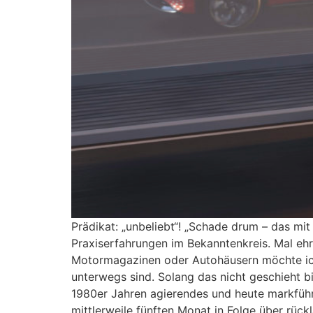
Prädikat: „unbeliebt“! „Schade drum – das mit
Praxiserfahrungen im Bekanntenkreis. Mal ehrl
Motormagazinen oder Autohäusern möchte ich m
unterwegs sind. Solang das nicht geschieht bi
1980er Jahren agierendes und heute markfüh
mittlerweile fünften Monat in Folge über rü