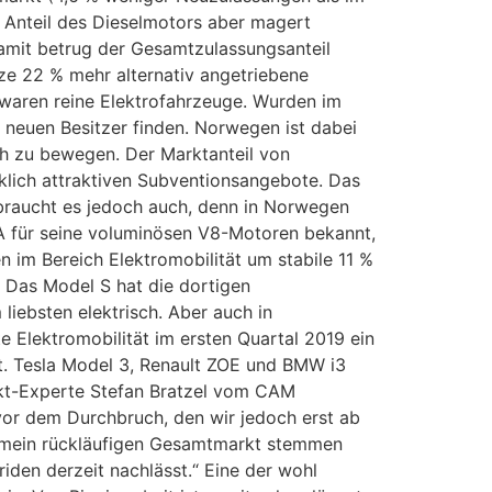
 Anteil des Dieselmotors aber magert
amit betrug der Gesamtzulassungsanteil
ze 22 % mehr alternativ angetriebene
 waren reine Elektrofahrzeuge. Wurden im
neuen Besitzer finden. Norwegen ist dabei
ich zu bewegen. Der Marktanteil von
lich attraktiven Subventionsangebote. Das
 braucht es jedoch auch, denn in Norwegen
SA für seine voluminösen V8-Motoren bekannt,
n im Bereich Elektromobilität um stabile 11 %
. Das Model S hat die dortigen
iebsten elektrisch. Aber auch in
 Elektromobilität im ersten Quartal 2019 ein
t. Tesla Model 3, Renault ZOE und BMW i3
arkt-Experte Stefan Bratzel vom CAM
 vor dem Durchbruch, den wir jedoch erst ab
lgemein rückläufigen Gesamtmarkt stemmen
den derzeit nachlässt.“ Eine der wohl