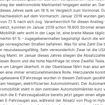
ieg der elektromobile Marktanteil hingegen weiter an. Der
r dieses Jahres sank um 18 % im Vergleich zum Vormonat. D
nd nachweislich auf dem Vormarsch: Januar 2019 wurden gan
von 7,1 % nach sich zog. Verantwortlich für diesen Anstieg
setzt, konnten im Januar 2019 schon 19.600 Stromer einen 
|Mobilität sehr wohl in der Lage ist, eine breite Masse tägl
merhin 61 % – zugegebenermaßen begünstigt durch die wirk
uge norwegischen Straßen befahren. Was für eine Zahl! Die
er neuzulassungsfähig. Sehr verwunderlich: Zwar ist die U
eug Markt. Im Januar dieses Jahres stiegen die Absatzzahle
diesen Boom und die hohe Nachfrage ist ohne Zweifel Tesla
um Längen überholt. In der Oberklasse fährt man also am l
en eine immer ernstzunehmendere Rolle. Hierzulande konnte
zugelassene E|Fahrzeuge wurden in diesem Zeitraum gezähl
e am hiesigen, elektrifizierten Automobilmarkt. Der Autom
tromobilität steht in den zentralen Automobilmärkten kurz
s sich die E-Fahrzeugabsätze bereits jetzt gegen einen al
en E-Fahrzeugen aus, während der Absatz von Plug-in Hybri