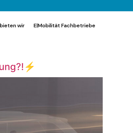
bieten wir
E|Mobilität Fachbetriebe
inung?!⚡