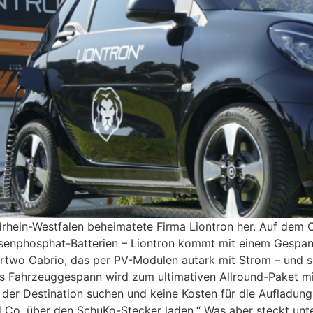
rdrhein-Westfalen beheimatete Firma Liontron her. Auf dem
-Eisenphosphat-Batterien – Liontron kommt mit einem Gespa
ortwo Cabrio, das per PV-Modulen autark mit Strom – und s
as Fahrzeuggespann wird zum ultimativen Allround-Paket mit
der Destination suchen und keine Kosten für die Aufladung
d Co. über den SchuKo-Stecker laden.“ Was aber steckt unte