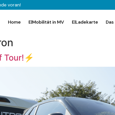
nde voran!
Home
E|Mobilität in MV
E|Ladekarte
Das 
ron
f Tour!⚡