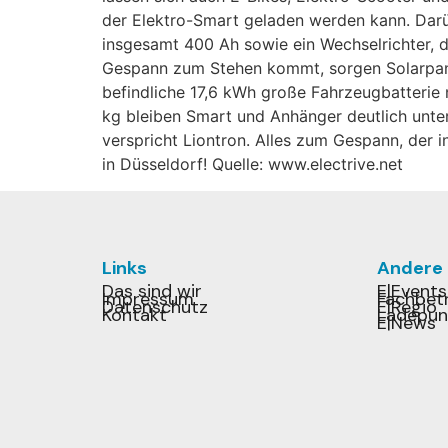
der Elektro-Smart geladen werden kann. Darü
insgesamt 400 Ah sowie ein Wechselrichter, d
Gespann zum Stehen kommt, sorgen Solarpanel
befindliche 17,6 kWh große Fahrzeugbatterie
kg bleiben Smart und Anhänger deutlich unter
verspricht Liontron. Alles zum Gespann, der
in Düsseldorf! Quelle: www.electrive.net
Links
Andere
Das sind wir
E|Events
Impressum
Fachbetr
Datenschutz
E|Regio
Kontakt
Ladepun
E|News