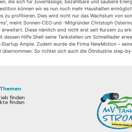
en, die sich für zuverlässige, bezahlbare und saubere Ene
vestition können wir es nun noch mehr Haushalten ermögli
s zu profitieren. Dies wird nicht nur das Wachstum von so
s”, meint Sonnen-CEO und -Mitgründer Christoph Ostermann
 erweitert. Diese nämlich sind nicht erst seit Kurzem zu 
 dessen Hilfe Shell seine Tankstellen um Schnelllader erweit
ur-Startup Ample. Zudem wurde die Firma NewMotion – seine
 übernommen. So richtet sich auch die Ölindustrie step-by-s
 Themen
ieb finden
kte finden