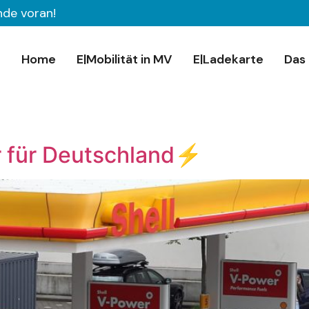
nde voran!
Home
E|Mobilität in MV
E|Ladekarte
Das 
 für Deutschland⚡