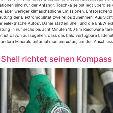
tationen sind nur der Anfang“. Toschka selbst legt überdie
gie, aber weniger klimaschädliche Emissionen. Entsprechen
utung der Elektromobilität zweifellos zunehmen. Aus Sicht
rieelektrische Autos“. Daher statten Shell und die EnBW ex
stung in nur sechs bis acht Minuten 100 km Reichweite tan
st davon auszugehen, dass das bald verfügbare Ladenetz f
 andere Mineralölunternehmen umrüsten, um den Anschluss a
hell richtet seinen Kompass