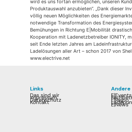
wird es uns fortan ermöglichen, unseren Kund
Produktauswahl anzubieten”. „Dank dieser In
völlig neuen Möglichkeiten des Energiemarkte
notwendige Transformation des Energiesystem
Bemühungen in Richtung E|Mobilität drastisch
Kooperation mit Ladenetzbetreiber IONITY, mit
seit Ende letzten Jahres am Ladeinfrastrukt
Ladelösungen aller Art – schon 2017 von Shell
www.electrive.net
Links
Andere
Das sind wir
E|Events
Impressum
Fachbetr
Datenschutz
E|Regio
Kontakt
Ladepun
E|News