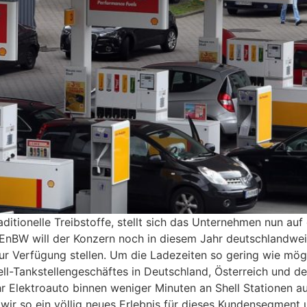
raditionelle Treibstoffe, stellt sich das Unternehmen nun a
er EnBW will der Konzern noch in diesem Jahr deutschlandwe
ur Verfügung stellen. Um die Ladezeiten so gering wie mögl
ell-Tankstellengeschäftes in Deutschland, Österreich und 
r Elektroauto binnen weniger Minuten an Shell Stationen 
ir so ein völlig neues Erlebnis für dieses Kundensegment 