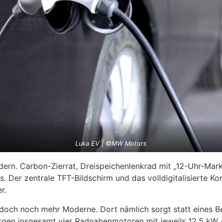
Luka EV | ©MW Motors
odern. Carbon-Zierrat, Dreispeichenlenkrad mit „12-Uhr-Ma
s. Der zentrale TFT-Bildschirm und das volldigitalisierte
r.
edoch noch mehr Moderne. Dort nämlich sorgt statt eines B
rgen insgesamt vier Radnabenmotoren mit jeweils 12,5 kW /