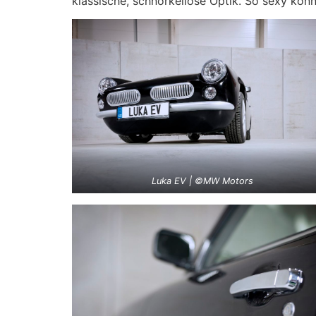
klassische, schnörkellose Optik. So sexy könn
Luka EV | ©MW Motors