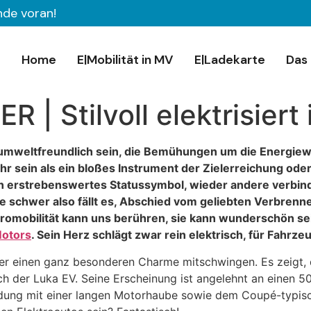
nde voran!
Home
E|Mobilität in MV
E|Ladekarte
Das 
 Stilvoll elektrisiert
r“ umweltfreundlich sein, die Bemühungen um die Energie
hr sein als ein bloßes Instrument der Zielerreichung oder
 ein erstrebenswertes Statussymbol, wieder andere verbi
e schwer also fällt es, Abschied vom geliebten Verbren
romobilität kann uns berühren, sie kann wunderschön sei
otors
. Sein Herz schlägt zwar rein elektrisch, für Fahrz
er einen ganz besonderen Charme mitschwingen. Es zeigt,
ich der Luka EV. Seine Erscheinung ist angelehnt an einen
ndung mit einer langen Motorhaube sowie dem Coupé-typisc