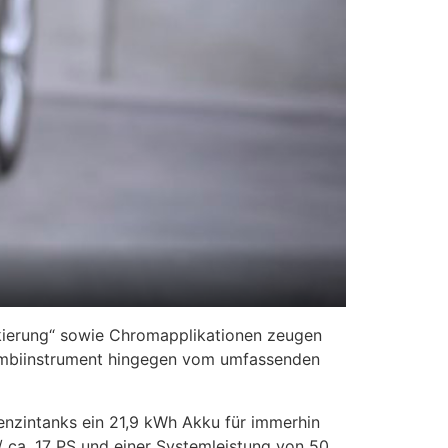
rkierung“ sowie Chromapplikationen zeugen
 Kombiinstrument hingegen vom umfassenden
enzintanks ein 21,9 kWh Akku für immerhin
 ca. 17 PS und einer Systemleistung von 50