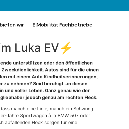
bieten wir
E|Mobilität Fachbetriebe
 im Luka EV⚡️
wende unterstützen oder den öffentlichen
 Zweckdienlichkeit. Autos sind für die einen
nden mit einem Auto Kindheitserinnerungen,
ner zu nehmen? Seid beruhigt…in diesen
n und voller Leben. Ganz genau wie der
eugliebhaber jedoch genau am rechten Fleck.
 dass manch eine Linie, manch ein Schwung
 50er-Jahre Sportwagen à la BMW 507 oder
h abfallenden Heck sorgen für eine