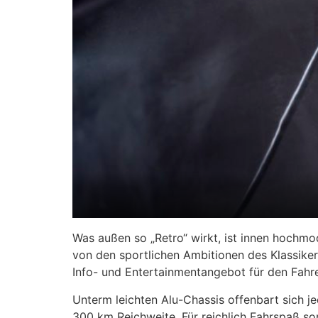
Was außen so „Retro“ wirkt, ist innen hochm
von den sportlichen Ambitionen des Klassiker
Info- und Entertainmentangebot für den Fahre
Unterm leichten Alu-Chassis offenbart sich j
300 km Reichweite. Für reichlich Fahrspaß so