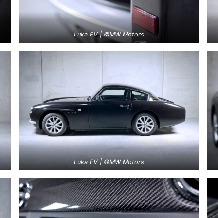
Luka EV | ©MW Motors
Luka EV | ©MW Motors