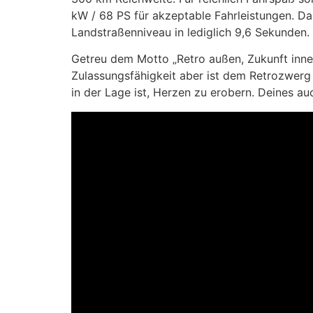
kW / 68 PS für akzeptable Fahrleistungen. Da
Landstraßenniveau in lediglich 9,6 Sekunden.
Getreu dem Motto „Retro außen, Zukunft innen
Zulassungsfähigkeit aber ist dem Retrozwerg n
in der Lage ist, Herzen zu erobern. Deines au