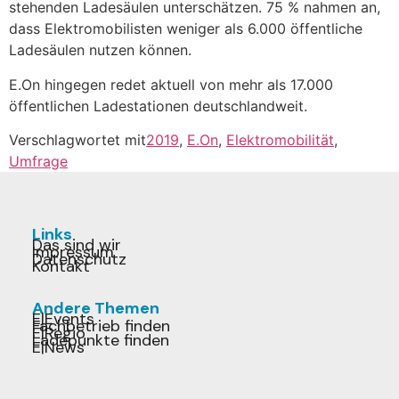
stehenden Ladesäulen unterschätzen. 75 % nahmen an,
dass Elektromobilisten weniger als 6.000 öffentliche
Ladesäulen nutzen können.
E.On hingegen redet aktuell von mehr als 17.000
öffentlichen Ladestationen deutschlandweit.
Verschlagwortet mit
2019
,
E.On
,
Elektromobilität
,
Umfrage
Links
Das sind wir
Impressum
Datenschutz
Kontakt
Andere Themen
E|Events
Fachbetrieb finden
E|Regio
Ladepunkte finden
E|News