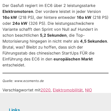
Der Gasfuß regiert im EC6 über 2 leistungsstarke
Elektromotoren
. Der vordere leistet in jeder Version
16o kW
(218 PS), der hintere entweder
16o kW
(218 PS)
oder
24o kW
(326 PS). Die leistungsschwächere
Variante schafft den Sprint von Null auf Hundert in
schon beachtlichen
5,2 Sekunden
, die Top-
Motorisierung hingegen in nicht mehr als
4,5 Sekunden
.
Brutal, was? Bleibt zu hoffen, dass sich der
Führungsstab des chinesischen StartUps FÜR die
Einführung des EC6 in den
europäischen Markt
entscheidet.
Quelle: www.ecomento.de
Verschlagwortet mit
2020
,
Elektromobilität
,
NIO
Links