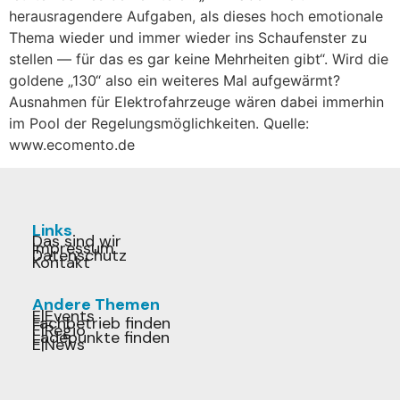
herausragendere Aufgaben, als dieses hoch emotionale
Thema wieder und immer wieder ins Schaufenster zu
stellen — für das es gar keine Mehrheiten gibt“. Wird die
goldene „130“ also ein weiteres Mal aufgewärmt?
Ausnahmen für Elektrofahrzeuge wären dabei immerhin
im Pool der Regelungsmöglichkeiten. Quelle:
www.ecomento.de
Links
Das sind wir
Impressum
Datenschutz
Kontakt
Andere Themen
E|Events
Fachbetrieb finden
E|Regio
Ladepunkte finden
E|News